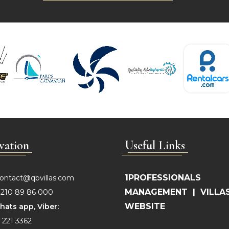
vation
Useful Links
1PROFESSIONALS
ontact@qbvillas.com
MANAGEMENT
|
VILLA
210 89 86 000
WEBSITE
hats app, Viber:
 221 3362