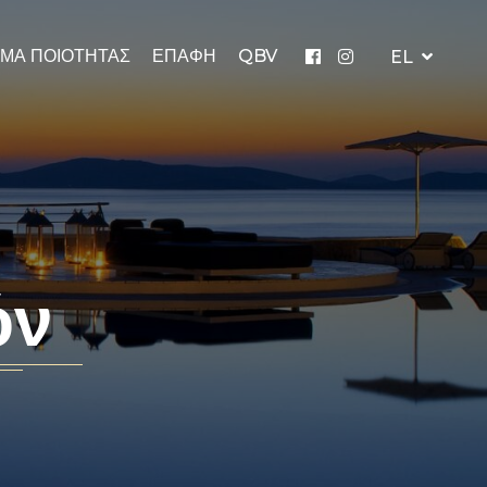
ΜΑ ΠΟΙΟΤΗΤΑΣ
ΕΠΑΦΗ
QBV
EL
όν