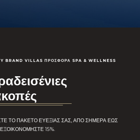
QUALITY BRA
Προσ
ΑΠΟΛΑΥΣΤΕ Τ
Κάντε κράτηση